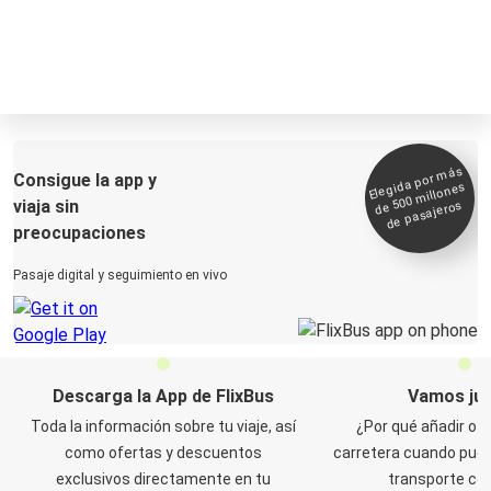
Elegida por
más
de 500
Consigue la app y
millones
viaja sin
de pasajeros
preocupaciones
Pasaje digital y seguimiento en vivo
Descarga la App de FlixBus
Vamos ju
Toda la información sobre tu viaje, así
¿Por qué añadir otr
como ofertas y descuentos
carretera cuando pued
exclusivos directamente en tu
transporte col