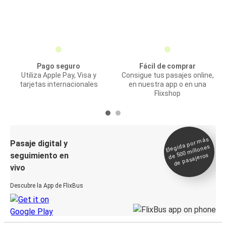
Pago seguro
Fácil de comprar
Utiliza Apple Pay, Visa y
Consigue tus pasajes online,
tarjetas internacionales
en nuestra app o en una
Flixshop
Elegida por
más
de 500
Pasaje digital y
millones
seguimiento en
de pasajeros
vivo
Descubre la App de FlixBus