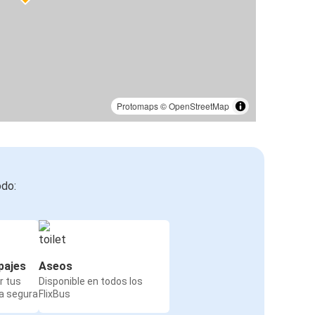
Protomaps
©
OpenStreetMap
odo:
pajes
Aseos
r tus
Disponible en todos los
a segura
FlixBus