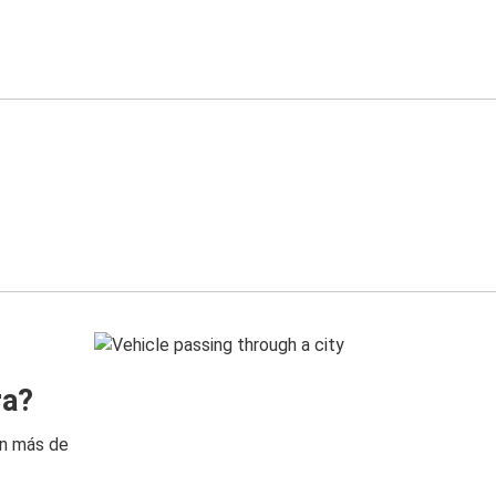
ra?
on más de