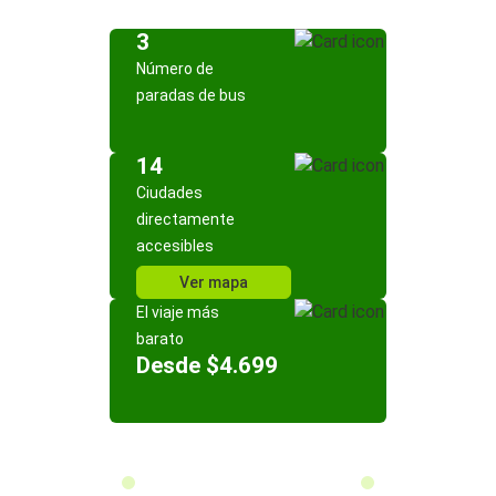
3
Número de
paradas de bus
14
Ciudades
directamente
accesibles
Ver mapa
El viaje más
barato
Desde $4.699