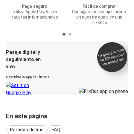
Pago seguro
Fácil de comprar
Utiliza Apple Pay, Visa y
Consigue tus pasajes online,
tarjetas internacionales
en nuestra app o en una
Flixshop
Elegida por
más
de 500
Pasaje digital y
millones
seguimiento en
de pasajeros
vivo
Descubre la App de FlixBus
En esta página
Paradas de bus
FAQ