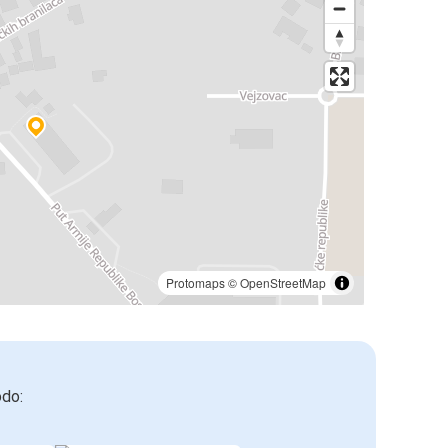
Protomaps
©
OpenStreetMap
odo: