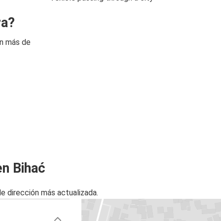
ra?
on más de
en Bihać
de dirección más actualizada.