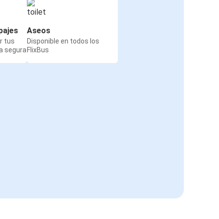
pajes
Aseos
r tus
Disponible en todos los
a segura
FlixBus