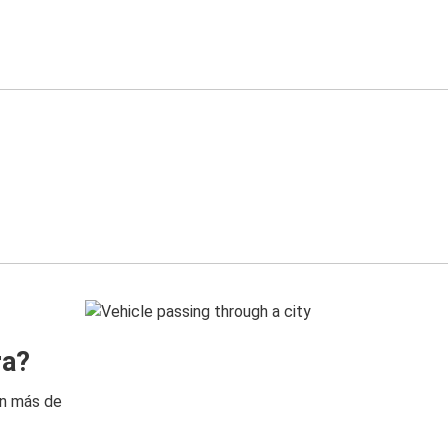
ra?
on más de