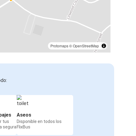
Protomaps
©
OpenStreetMap
odo:
pajes
Aseos
r tus
Disponible en todos los
a segura
FlixBus