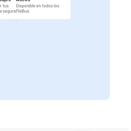
r tus
Disponible en todos los
a segura
FlixBus