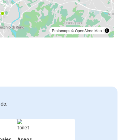
Protomaps
©
OpenStreetMap
odo:
pajes
Aseos