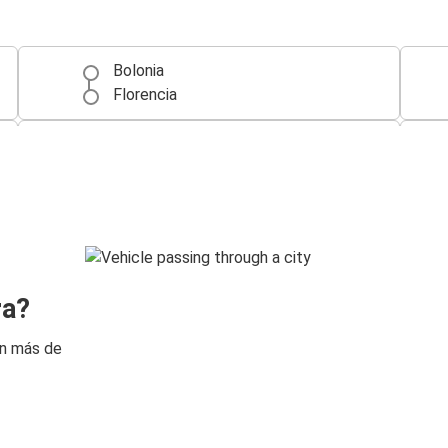
Bolonia
Florencia
Venecia
Bolonia
ra?
on más de