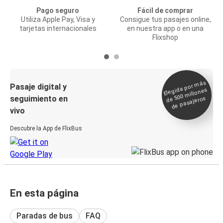
Pago seguro
Fácil de comprar
Utiliza Apple Pay, Visa y
Consigue tus pasajes online,
tarjetas internacionales
en nuestra app o en una
Flixshop
Elegida por
más
de 500
Pasaje digital y
millones
seguimiento en
de pasajeros
vivo
Descubre la App de FlixBus
En esta página
Paradas de bus
FAQ