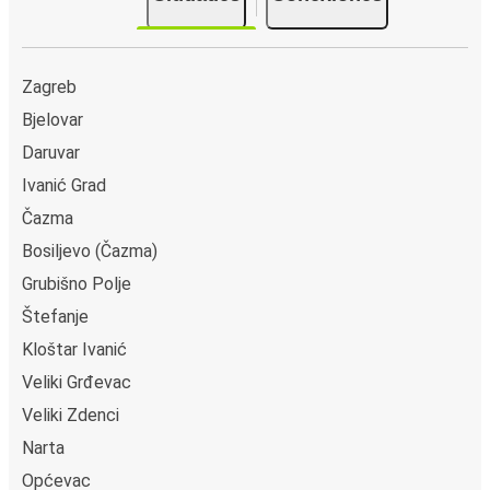
Zagreb
Bjelovar
Daruvar
Ivanić Grad
Čazma
Bosiljevo (Čazma)
Grubišno Polje
Štefanje
Kloštar Ivanić
Veliki Grđevac
Veliki Zdenci
Narta
Općevac