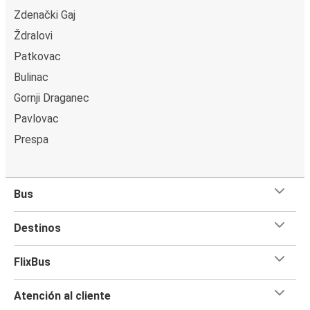
Zdenački Gaj
Ždralovi
Patkovac
Bulinac
Gornji Draganec
Pavlovac
Prespa
Bus
Destinos
FlixBus
Atención al cliente