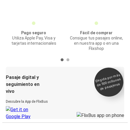
Pago seguro
Fácil de comprar
Utiliza Apple Pay, Visa y
Consigue tus pasajes online,
tarjetas internacionales
en nuestra app o en una
Flixshop
Elegida por
más
de 500
Pasaje digital y
millones
seguimiento en
de pasajeros
vivo
Descubre la App de FlixBus