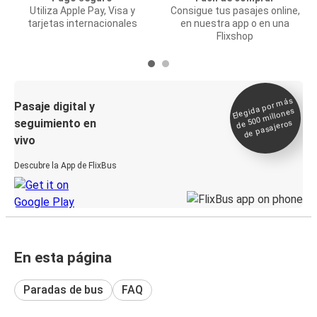
Utiliza Apple Pay, Visa y
Consigue tus pasajes online,
tarjetas internacionales
en nuestra app o en una
Flixshop
Elegida por
más
de 500
Pasaje digital y
millones
seguimiento en
de pasajeros
vivo
Descubre la App de FlixBus
En esta página
Paradas de bus
FAQ