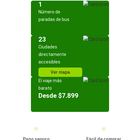
1
Número de
paradas de bus
23
Ciudades
directamente
accesibles
Ver mapa
El viaje más
barato
Desde $7.899
Pago seguro
Fácil de comprar