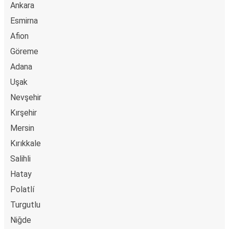
Ankara
Esmirna
Afion
Göreme
Adana
Uşak
Nevşehir
Kırşehir
Mersin
Kırıkkale
Salihli
Hatay
Polatlí
Turgutlu
Niğde