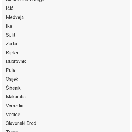
Ičići
Medveja
Ika
Split
Zadar
Rijeka
Dubrovnik
Pula
Osijek
Šibenik
Makarska
Varaždin
Vodice
Slavonski Brod