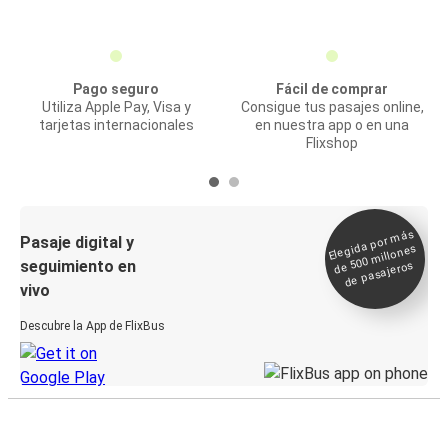
Pago seguro
Fácil de comprar
Utiliza Apple Pay, Visa y
Consigue tus pasajes online,
tarjetas internacionales
en nuestra app o en una
Flixshop
Elegida por
más
de 500
Pasaje digital y
millones
seguimiento en
de pasajeros
vivo
Descubre la App de FlixBus