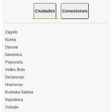
Ciudades
Conexiones
Zagreb
Kutina
Daruvar
Garešnica
Popovača
Veliko Brdo
Dežanovac
Hrastovac
Kutinska Slatina
Repušnica
Voloder