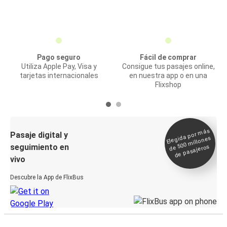
Pago seguro
Fácil de comprar
Utiliza Apple Pay, Visa y
Consigue tus pasajes online,
tarjetas internacionales
en nuestra app o en una
Flixshop
Elegida por
más
de 500
Pasaje digital y
millones
seguimiento en
de pasajeros
vivo
Descubre la App de FlixBus