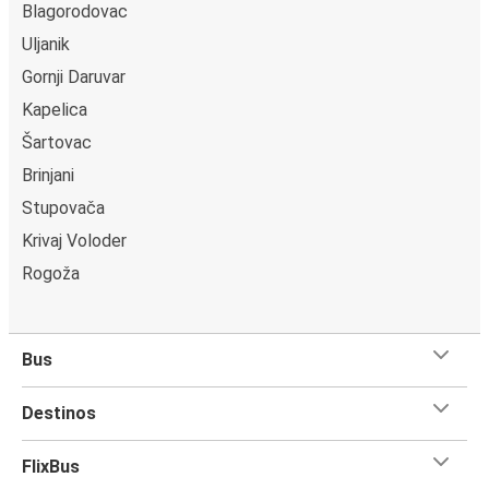
Blagorodovac
Uljanik
Gornji Daruvar
Kapelica
Šartovac
Brinjani
Stupovača
Krivaj Voloder
Rogoža
Bus
Destinos
FlixBus