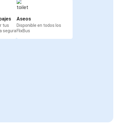
pajes
Aseos
r tus
Disponible en todos los
a segura
FlixBus