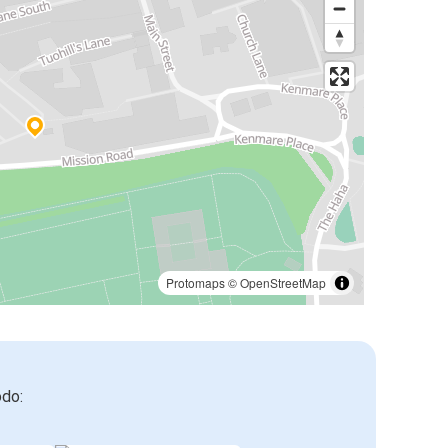
Protomaps
©
OpenStreetMap
odo: