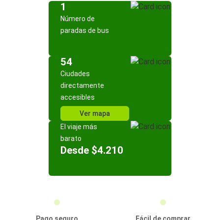
1
Número de
paradas de bus
54
Ciudades
directamente
accesibles
Ver mapa
El viaje más
barato
Desde $4.210
Pago seguro
Fácil de comprar