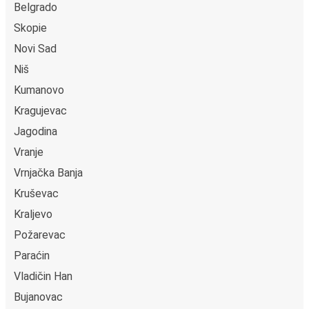
Belgrado
Skopie
Novi Sad
Niš
Kumanovo
Kragujevac
Jagodina
Vranje
Vrnjačka Banja
Kruševac
Kraljevo
Požarevac
Paraćin
Vladičin Han
Bujanovac