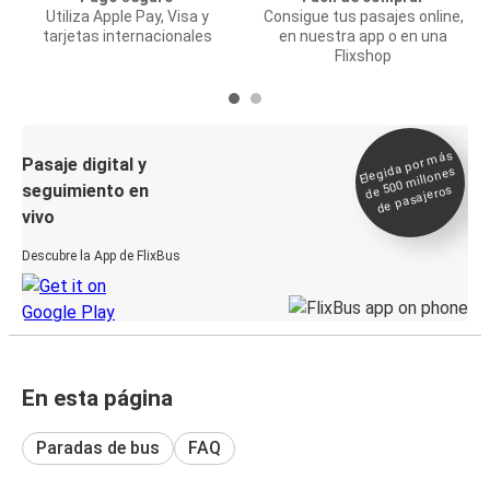
Utiliza Apple Pay, Visa y
Consigue tus pasajes online,
tarjetas internacionales
en nuestra app o en una
Flixshop
Elegida por
más
de 500
Pasaje digital y
millones
seguimiento en
de pasajeros
vivo
Descubre la App de FlixBus
En esta página
Paradas de bus
FAQ