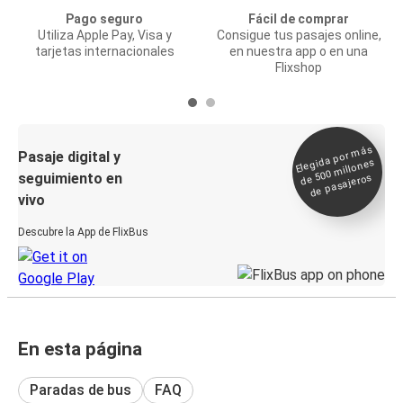
Pago seguro
Fácil de comprar
Utiliza Apple Pay, Visa y
Consigue tus pasajes online,
tarjetas internacionales
en nuestra app o en una
Flixshop
Elegida por
más
de 500
Pasaje digital y
millones
seguimiento en
de pasajeros
vivo
Descubre la App de FlixBus
En esta página
Paradas de bus
FAQ