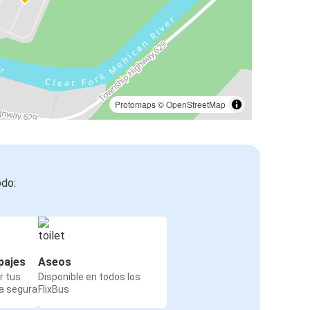
Protomaps
©
OpenStreetMap
odo:
pajes
Aseos
r tus
Disponible en todos los
a segura
FlixBus