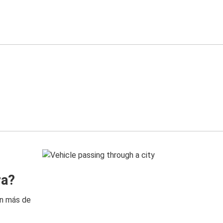
ra?
on más de