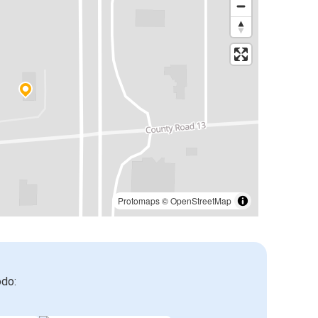
Protomaps
©
OpenStreetMap
odo: