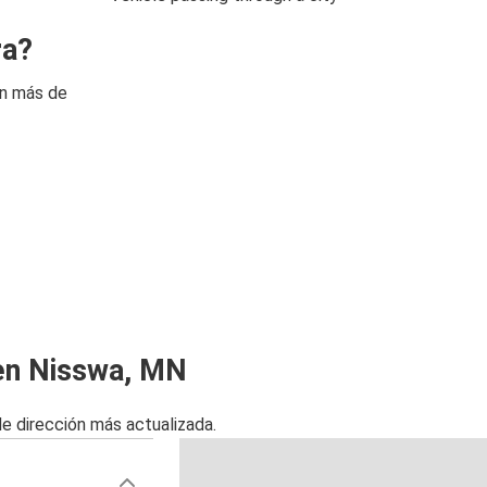
ra?
on más de
 en Nisswa, MN
de dirección más actualizada.