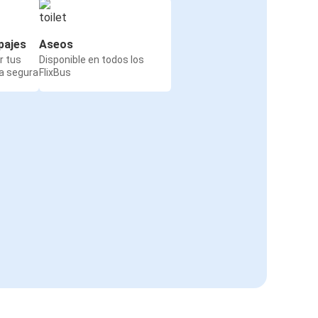
pajes
Aseos
r tus
Disponible en todos los
a segura
FlixBus