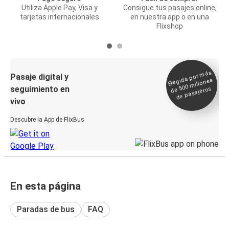
Utiliza Apple Pay, Visa y
Consigue tus pasajes online,
tarjetas internacionales
en nuestra app o en una
Flixshop
Elegida por
más
de 500
Pasaje digital y
millones
seguimiento en
de pasajeros
vivo
Descubre la App de FlixBus
En esta página
Paradas de bus
FAQ