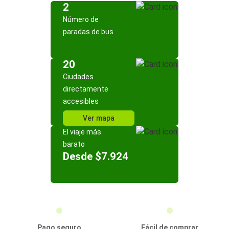
2
Número de
paradas de bus
20
Ciudades
directamente
accesibles
Ver mapa
El viaje más
barato
Desde $7.924
Pago seguro
Fácil de comprar