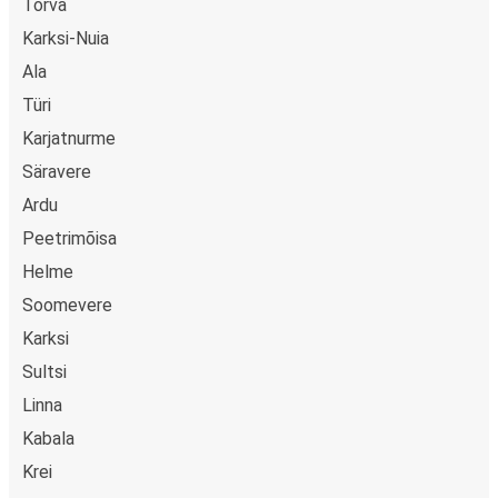
Tõrva
Karksi-Nuia
Ala
Türi
Karjatnurme
Säravere
Ardu
Peetrimõisa
Helme
Soomevere
Karksi
Sultsi
Linna
Kabala
Krei