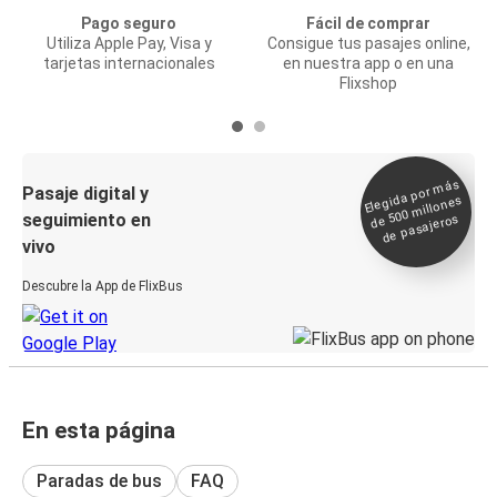
Pago seguro
Fácil de comprar
Utiliza Apple Pay, Visa y
Consigue tus pasajes online,
tarjetas internacionales
en nuestra app o en una
Flixshop
Elegida por
más
de 500
Pasaje digital y
millones
seguimiento en
de pasajeros
vivo
Descubre la App de FlixBus
En esta página
Paradas de bus
FAQ