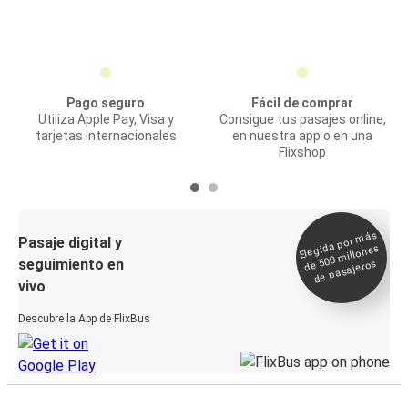
Pago seguro
Fácil de comprar
Utiliza Apple Pay, Visa y
Consigue tus pasajes online,
tarjetas internacionales
en nuestra app o en una
Flixshop
Elegida por
más
de 500
Pasaje digital y
millones
seguimiento en
de pasajeros
vivo
Descubre la App de FlixBus