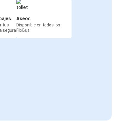
pajes
Aseos
r tus
Disponible en todos los
a segura
FlixBus