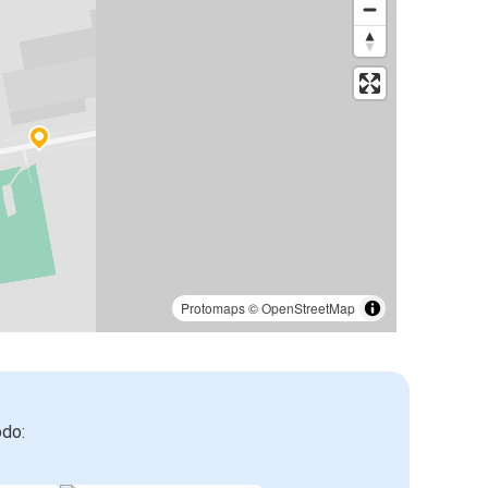
Protomaps
©
OpenStreetMap
odo: