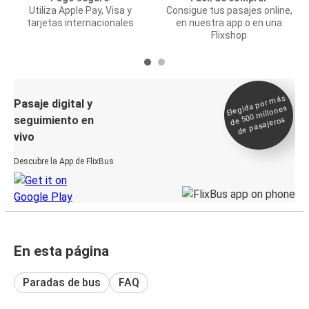
Utiliza Apple Pay, Visa y
Consigue tus pasajes online,
tarjetas internacionales
en nuestra app o en una
Flixshop
Elegida por
más
de 500
Pasaje digital y
millones
seguimiento en
de pasajeros
vivo
Descubre la App de FlixBus
En esta página
Paradas de bus
FAQ