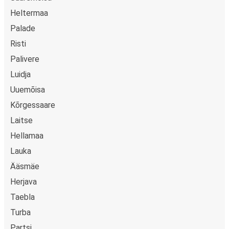
Heltermaa
Palade
Risti
Palivere
Luidja
Uuemõisa
Kõrgessaare
Laitse
Hellamaa
Lauka
Ääsmäe
Herjava
Taebla
Turba
Partsi