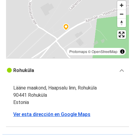
Protomaps
©
OpenStreetMap
Rohuküla
Lääne maakond, Haapsalu linn, Rohuküla
90441 Rohuküla
Estonia
Ver esta dirección en Google Maps