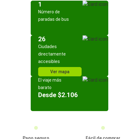
1
Número de
paradas de bus
26
Ciudades
directamente
accesibles
Ver mapa
El viaje más
barato
Desde $2.106
Pago seguro
Fácil de comprar