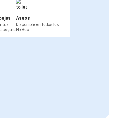
pajes
Aseos
r tus
Disponible en todos los
a segura
FlixBus