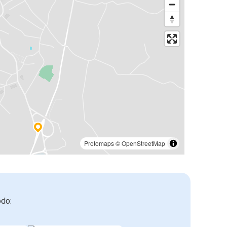
Protomaps
©
OpenStreetMap
odo: