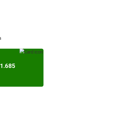
a
1.685