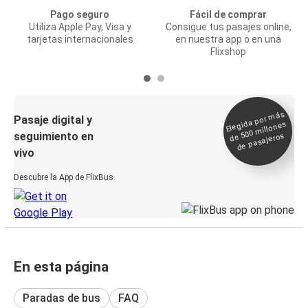
Pago seguro
Fácil de comprar
Utiliza Apple Pay, Visa y
Consigue tus pasajes online,
tarjetas internacionales
en nuestra app o en una
Flixshop
Elegida por
más
de 500
Pasaje digital y
millones
seguimiento en
de pasajeros
vivo
Descubre la App de FlixBus
En esta página
Paradas de bus
FAQ