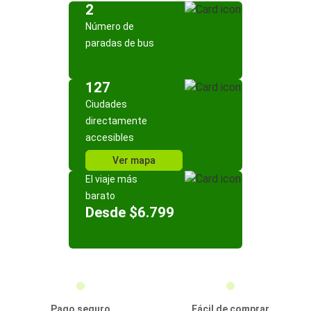
2
Número de
paradas de bus
127
Ciudades
directamente
accesibles
Ver mapa
El viaje más
barato
Desde $6.799
Pago seguro
Fácil de comprar