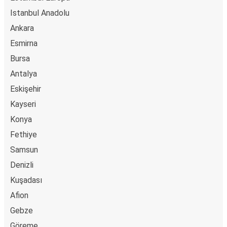
Istanbul Anadolu
Ankara
Esmirna
Bursa
Antalya
Eskişehir
Kayseri
Konya
Fethiye
Samsun
Denizli
Kuşadası
Afion
Gebze
Göreme