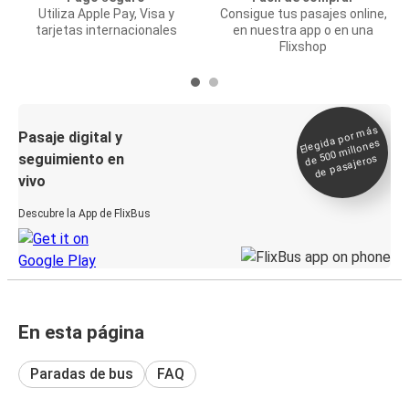
Utiliza Apple Pay, Visa y
Consigue tus pasajes online,
tarjetas internacionales
en nuestra app o en una
Flixshop
Elegida por
más
de 500
Pasaje digital y
millones
seguimiento en
de pasajeros
vivo
Descubre la App de FlixBus
En esta página
Paradas de bus
FAQ