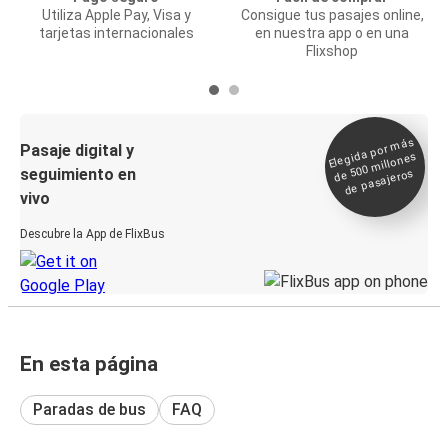
Utiliza Apple Pay, Visa y
Consigue tus pasajes online,
tarjetas internacionales
en nuestra app o en una
Flixshop
Elegida por
más
de 500
Pasaje digital y
millones
seguimiento en
de pasajeros
vivo
Descubre la App de FlixBus
En esta página
Paradas de bus
FAQ