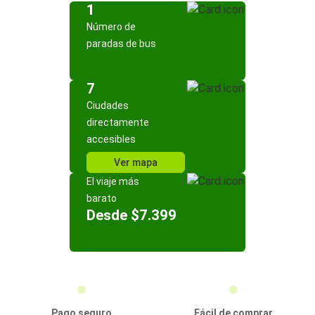
1
Número de
paradas de bus
7
Ciudades
directamente
accesibles
Ver mapa
El viaje más
barato
Desde $7.399
Pago seguro
Fácil de comprar