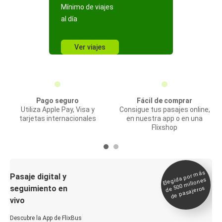
Mínimo de viajes
al día
Ver viajes
Pago seguro
Fácil de comprar
Utiliza Apple Pay, Visa y
Consigue tus pasajes online,
tarjetas internacionales
en nuestra app o en una
Flixshop
Elegida por
más
de 500
Pasaje digital y
millones
seguimiento en
de pasajeros
vivo
Descubre la App de FlixBus