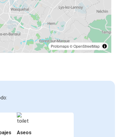
Protomaps
©
OpenStreetMap
odo:
pajes
Aseos