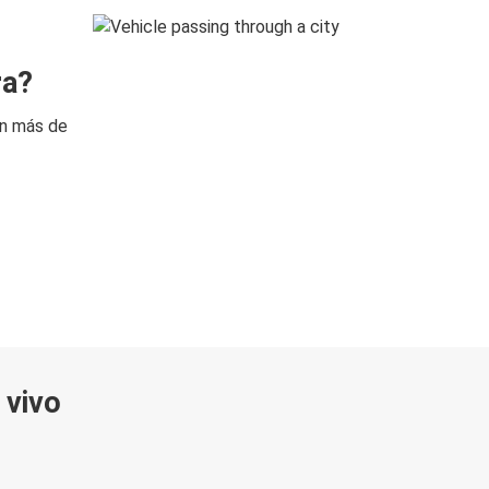
ra?
on más de
 vivo