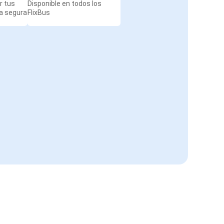
r tus
Disponible en todos los
a segura
FlixBus