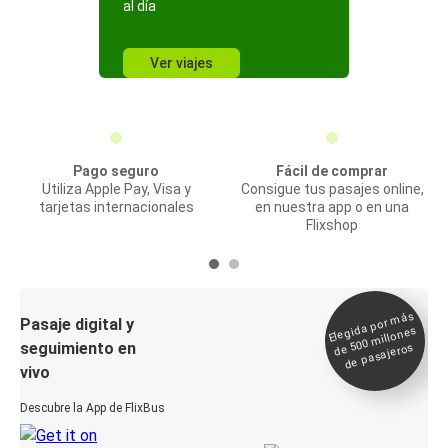
al día
Ver viajes
Pago seguro
Fácil de comprar
Utiliza Apple Pay, Visa y
Consigue tus pasajes online,
tarjetas internacionales
en nuestra app o en una
Flixshop
Elegida por
más
de 500
Pasaje digital y
millones
seguimiento en
de pasajeros
vivo
Descubre la App de FlixBus