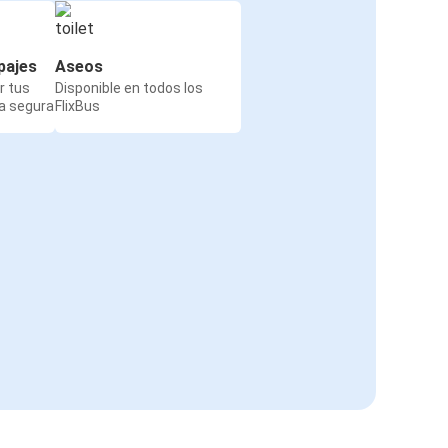
pajes
Aseos
r tus
Disponible en todos los
a segura
FlixBus