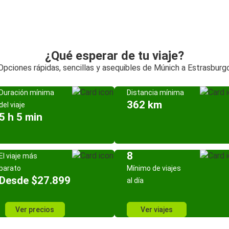
¿Qué esperar de tu viaje?
Opciones rápidas, sencillas y asequibles de Múnich a Estrasburg
Duración mínima
Distancia mínima
362 km
del viaje
5 h 5 min
8
El viaje más
barato
Mínimo de viajes
Desde $27.899
al día
Ver precios
Ver viajes