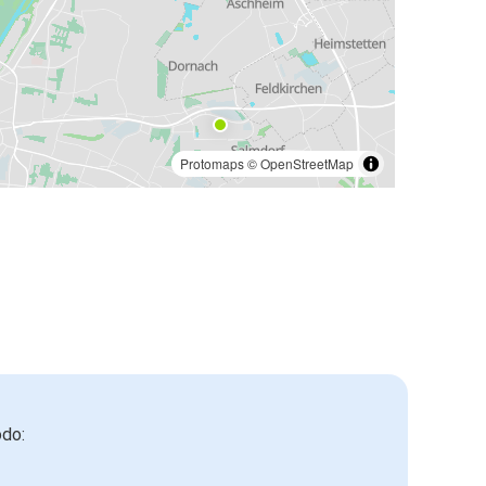
Protomaps
©
OpenStreetMap
odo: