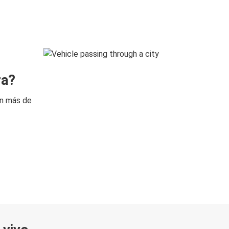
ra?
on más de