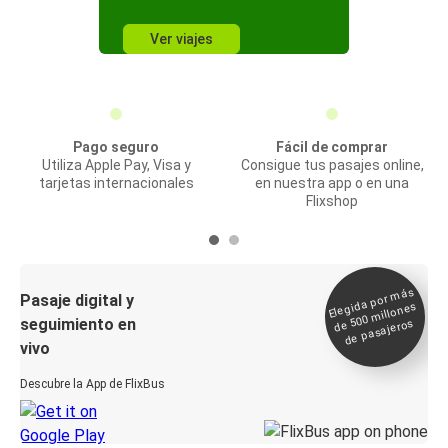
Ver viajes
Pago seguro
Fácil de comprar
Utiliza Apple Pay, Visa y
Consigue tus pasajes online,
tarjetas internacionales
en nuestra app o en una
Flixshop
Elegida por
más
de 500
Pasaje digital y
millones
seguimiento en
de pasajeros
vivo
Descubre la App de FlixBus