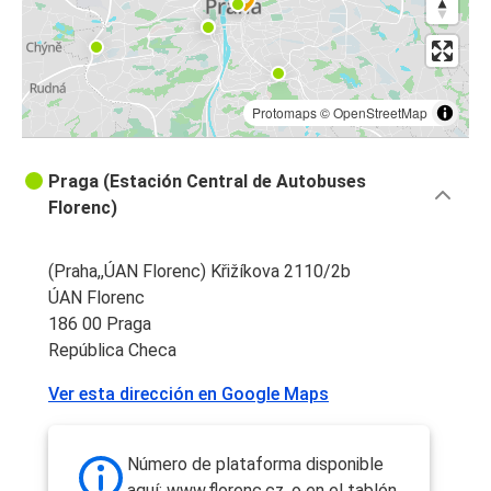
Protomaps
©
OpenStreetMap
Praga (Estación Central de Autobuses
Florenc)
(Praha,,ÚAN Florenc) Křižíkova 2110/2b
ÚAN Florenc
186 00 Praga
República Checa
Ver esta dirección en Google Maps
Número de plataforma disponible
aquí: www.florenc.cz, o en el tablón