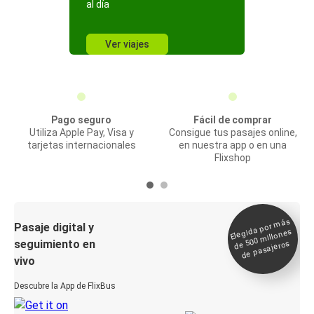
al día
Ver viajes
Pago seguro
Fácil de comprar
Utiliza Apple Pay, Visa y
Consigue tus pasajes online,
tarjetas internacionales
en nuestra app o en una
Flixshop
Elegida por
más
de 500
Pasaje digital y
millones
seguimiento en
de pasajeros
vivo
Descubre la App de FlixBus