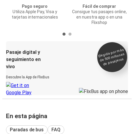
Pago seguro
Fácil de comprar
Utiliza Apple Pay, Visa y
Consigue tus pasajes online,
tarjetas internacionales
en nuestra app o en una
Flixshop
Elegida por
más
de 500
Pasaje digital y
millones
seguimiento en
de pasajeros
vivo
Descubre la App de FlixBus
En esta página
Paradas de bus
FAQ