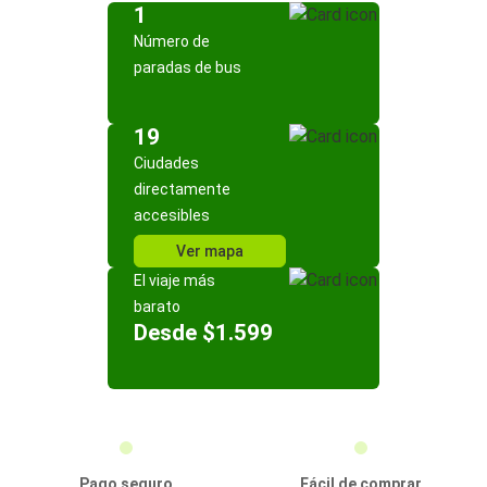
1
Número de
paradas de bus
19
Ciudades
directamente
accesibles
Ver mapa
El viaje más
barato
Desde $1.599
Pago seguro
Fácil de comprar