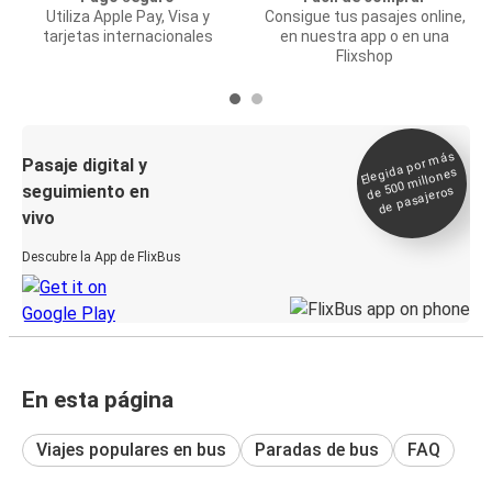
Utiliza Apple Pay, Visa y
Consigue tus pasajes online,
tarjetas internacionales
en nuestra app o en una
Flixshop
Elegida por
más
de 500
Pasaje digital y
millones
seguimiento en
de pasajeros
vivo
Descubre la App de FlixBus
En esta página
Viajes populares en bus
Paradas de bus
FAQ