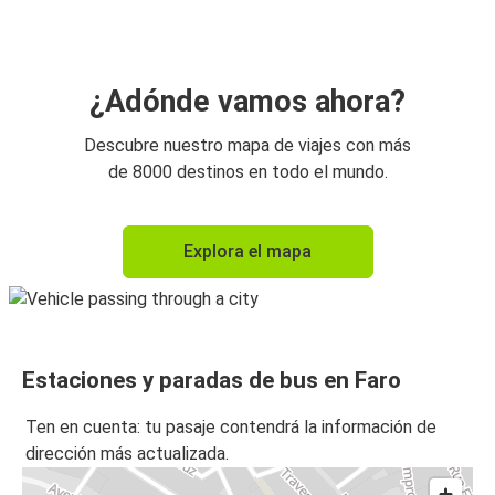
Lagos
Lagos
Faro
¿Adónde vamos ahora?
Faro
Descubre nuestro mapa de viajes con más
Huelva
de 8000 destinos en todo el mundo.
Huelva
Explora el mapa
Faro
Estaciones y paradas de bus en Faro
Ten en cuenta: tu pasaje contendrá la información de
dirección más actualizada.