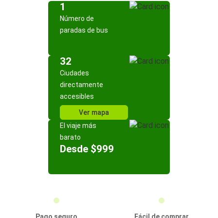
1
Número de
paradas de bus
32
Ciudades
directamente
accesibles
Ver mapa
El viaje más
barato
Desde $999
Pago seguro
Fácil de comprar