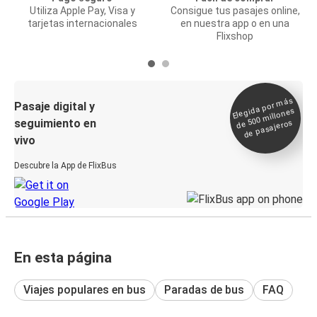
Utiliza Apple Pay, Visa y
Consigue tus pasajes online,
tarjetas internacionales
en nuestra app o en una
Flixshop
Elegida por
más
de 500
Pasaje digital y
millones
seguimiento en
de pasajeros
vivo
Descubre la App de FlixBus
En esta página
Viajes populares en bus
Paradas de bus
FAQ