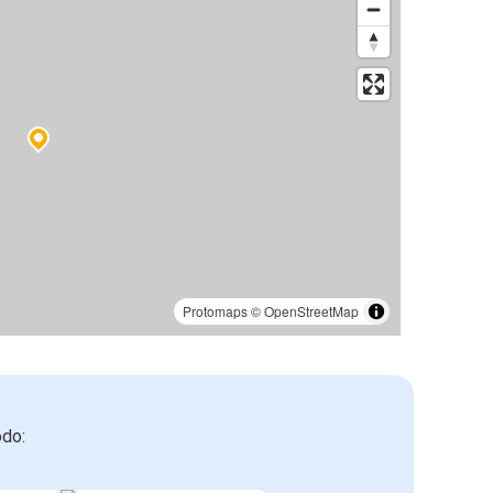
Protomaps
©
OpenStreetMap
odo: