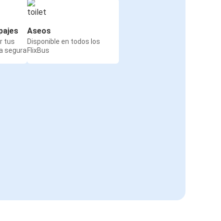
pajes
Aseos
r tus
Disponible en todos los
a segura
FlixBus