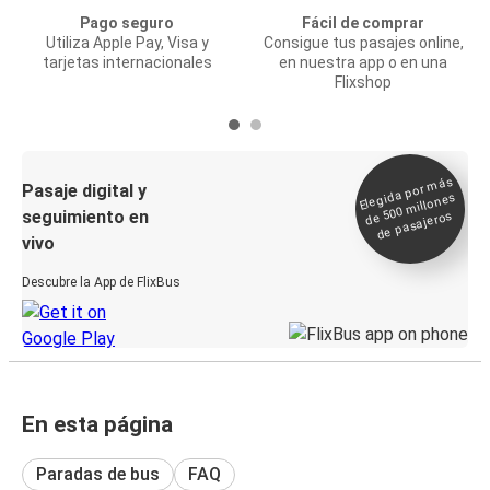
Pago seguro
Fácil de comprar
Utiliza Apple Pay, Visa y
Consigue tus pasajes online,
tarjetas internacionales
en nuestra app o en una
Flixshop
Elegida por
más
de 500
Pasaje digital y
millones
seguimiento en
de pasajeros
vivo
Descubre la App de FlixBus
En esta página
Paradas de bus
FAQ