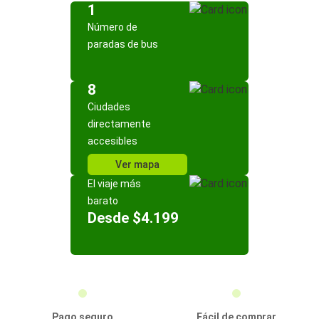
1
Número de
paradas de bus
8
Ciudades
directamente
accesibles
Ver mapa
El viaje más
barato
Desde $4.199
Pago seguro
Fácil de comprar