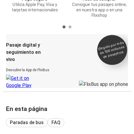
Utiliza Apple Pay, Visa y
Consigue tus pasajes online,
tarjetas internacionales
en nuestra app o en una
Flixshop
Elegida por
más
de 500
Pasaje digital y
millones
seguimiento en
de pasajeros
vivo
Descubre la App de FlixBus
En esta página
Paradas de bus
FAQ