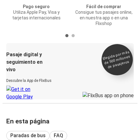
Pago seguro
Fácil de comprar
Utiliza Apple Pay, Visa y
Consigue tus pasajes online,
tarjetas internacionales
en nuestra app o en una
Flixshop
Elegida por
más
de 500
Pasaje digital y
millones
seguimiento en
de pasajeros
vivo
Descubre la App de FlixBus
En esta página
Paradas de bus
FAQ