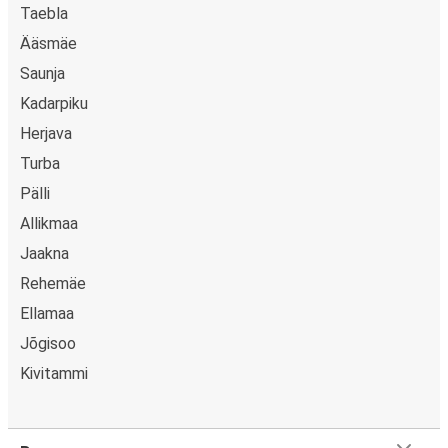
Taebla
Ääsmäe
Saunja
Kadarpiku
Herjava
Turba
Pälli
Allikmaa
Jaakna
Rehemäe
Ellamaa
Jõgisoo
Kivitammi