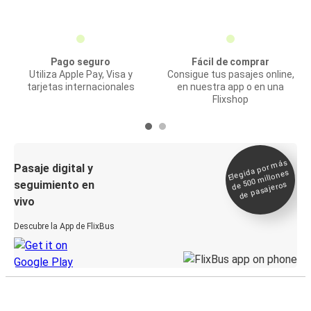
Pago seguro
Fácil de comprar
Utiliza Apple Pay, Visa y
Consigue tus pasajes online,
tarjetas internacionales
en nuestra app o en una
Flixshop
Elegida por
más
de 500
Pasaje digital y
millones
seguimiento en
de pasajeros
vivo
Descubre la App de FlixBus