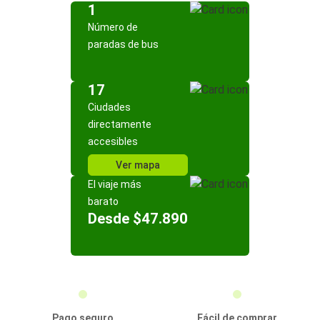
1
Número de
paradas de bus
17
Ciudades
directamente
accesibles
Ver mapa
El viaje más
barato
Desde $47.890
Pago seguro
Fácil de comprar