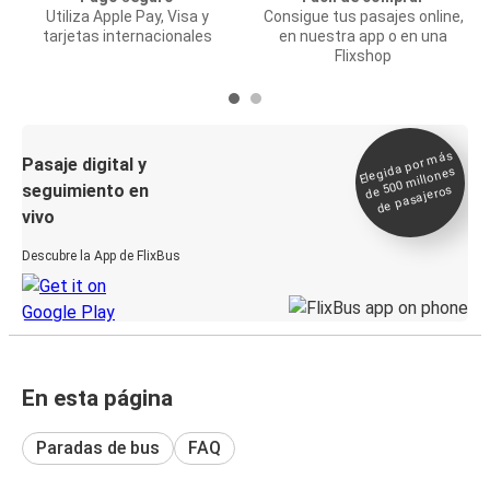
Utiliza Apple Pay, Visa y
Consigue tus pasajes online,
tarjetas internacionales
en nuestra app o en una
Flixshop
Elegida por
más
de 500
Pasaje digital y
millones
seguimiento en
de pasajeros
vivo
Descubre la App de FlixBus
En esta página
Paradas de bus
FAQ