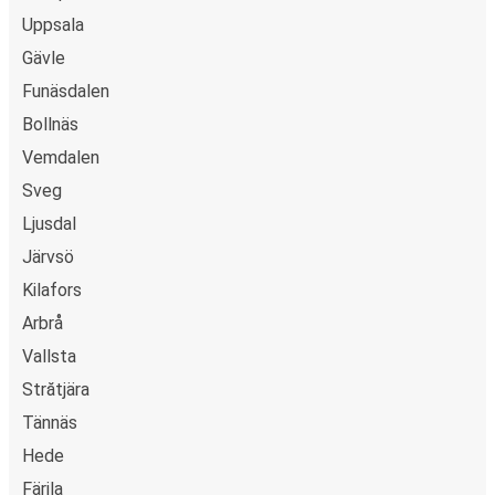
Uppsala
Gävle
Funäsdalen
Bollnäs
Vemdalen
Sveg
Ljusdal
Järvsö
Kilafors
Arbrå
Vallsta
Strătjära
Tännäs
Hede
Färila