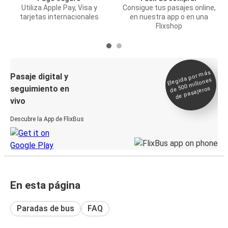
Utiliza Apple Pay, Visa y
Consigue tus pasajes online,
tarjetas internacionales
en nuestra app o en una
Flixshop
Elegida por
más
de 500
Pasaje digital y
millones
seguimiento en
de pasajeros
vivo
Descubre la App de FlixBus
En esta página
Paradas de bus
FAQ