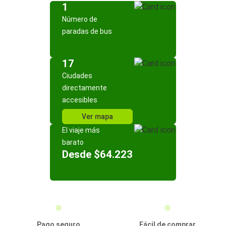
1
Número de
paradas de bus
17
Ciudades
directamente
accesibles
Ver mapa
El viaje más
barato
Desde $64.223
Pago seguro
Fácil de comprar