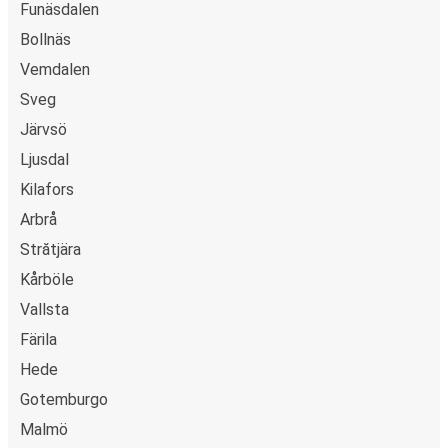
Funäsdalen
Bollnäs
Vemdalen
Sveg
Järvsö
Ljusdal
Kilafors
Arbrå
Strătjära
Kårböle
Vallsta
Färila
Hede
Gotemburgo
Malmö