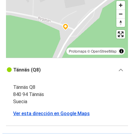
Protomaps
©
OpenStreetMap
Tännäs (Q8)
Tännäs Q8
840 94 Tännäs
Suecia
Ver esta dirección en Google Maps