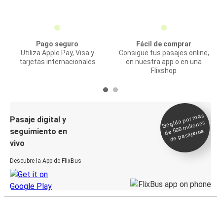
Pago seguro
Fácil de comprar
Utiliza Apple Pay, Visa y
Consigue tus pasajes online,
tarjetas internacionales
en nuestra app o en una
Flixshop
Elegida por
más
de 500
Pasaje digital y
millones
seguimiento en
de pasajeros
vivo
Descubre la App de FlixBus