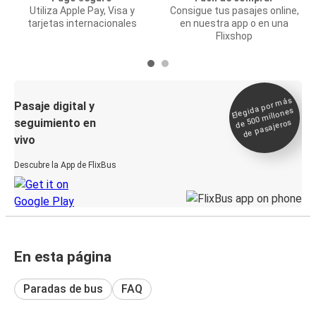
Utiliza Apple Pay, Visa y
Consigue tus pasajes online,
tarjetas internacionales
en nuestra app o en una
Flixshop
Elegida por
más
de 500
Pasaje digital y
millones
seguimiento en
de pasajeros
vivo
Descubre la App de FlixBus
En esta página
Paradas de bus
FAQ