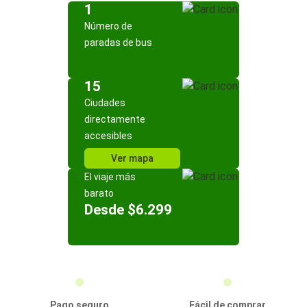
1
Número de
paradas de bus
15
Ciudades
directamente
accesibles
Ver mapa
El viaje más
barato
Desde $6.299
Pago seguro
Fácil de comprar