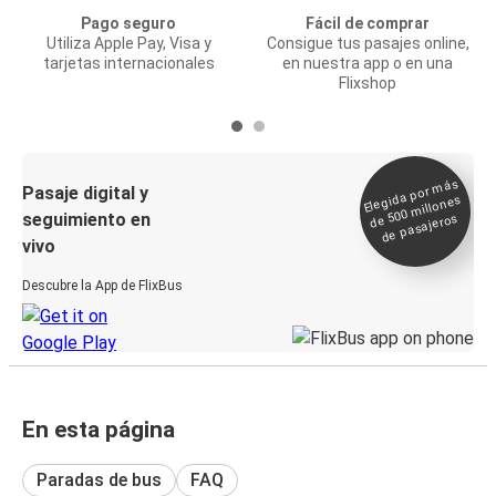
Pago seguro
Fácil de comprar
Utiliza Apple Pay, Visa y
Consigue tus pasajes online,
tarjetas internacionales
en nuestra app o en una
Flixshop
Elegida por
más
de 500
Pasaje digital y
millones
seguimiento en
de pasajeros
vivo
Descubre la App de FlixBus
En esta página
Paradas de bus
FAQ