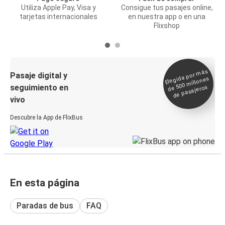
Utiliza Apple Pay, Visa y
Consigue tus pasajes online,
tarjetas internacionales
en nuestra app o en una
Flixshop
Elegida por
más
de 500
Pasaje digital y
millones
seguimiento en
de pasajeros
vivo
Descubre la App de FlixBus
En esta página
Paradas de bus
FAQ