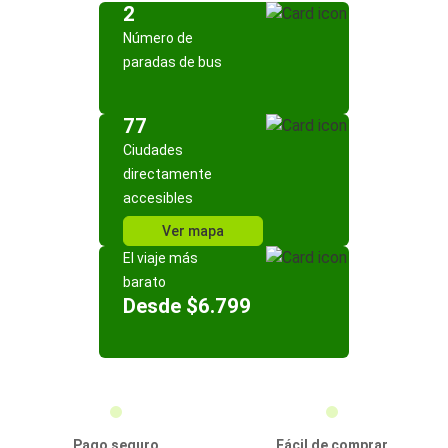
2
Número de
paradas de bus
77
Ciudades
directamente
accesibles
Ver mapa
El viaje más
barato
Desde $6.799
Pago seguro
Fácil de comprar