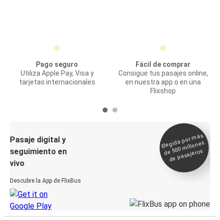
Pago seguro
Fácil de comprar
Utiliza Apple Pay, Visa y
Consigue tus pasajes online,
tarjetas internacionales
en nuestra app o en una
Flixshop
Elegida por
más
de 500
Pasaje digital y
millones
seguimiento en
de pasajeros
vivo
Descubre la App de FlixBus