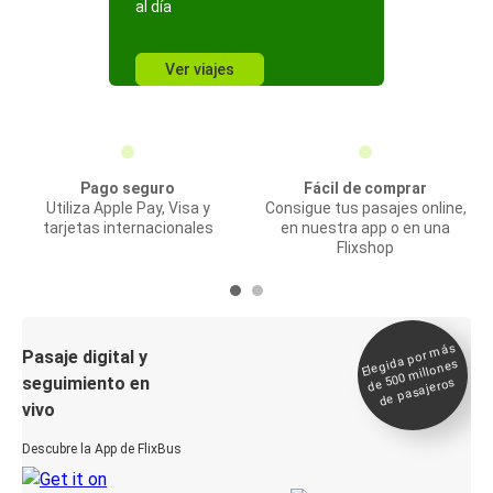
al día
Ver viajes
Pago seguro
Fácil de comprar
Utiliza Apple Pay, Visa y
Consigue tus pasajes online,
tarjetas internacionales
en nuestra app o en una
Flixshop
Elegida por
más
de 500
Pasaje digital y
millones
seguimiento en
de pasajeros
vivo
Descubre la App de FlixBus