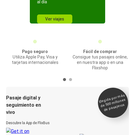
al día
Ver viajes
Pago seguro
Fácil de comprar
Utiliza Apple Pay, Visa y
Consigue tus pasajes online,
tarjetas internacionales
en nuestra app o en una
Flixshop
Elegida por
más
de 500
Pasaje digital y
millones
seguimiento en
de pasajeros
vivo
Descubre la App de FlixBus