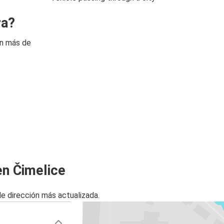
ra?
on más de
en Čimelice
de dirección más actualizada.