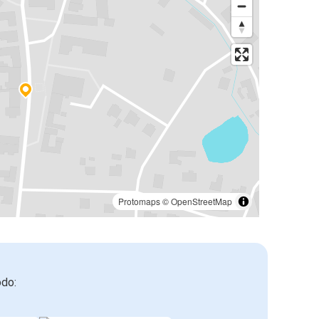
Protomaps
©
OpenStreetMap
odo: