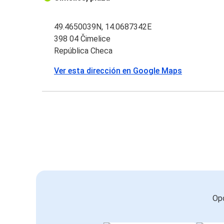
49.4650039N, 14.0687342E
398 04 Čimelice
República Checa
Ver esta dirección en Google Maps
Opc