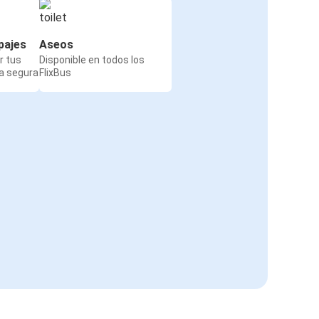
pajes
Aseos
r tus
Disponible en todos los
a segura
FlixBus